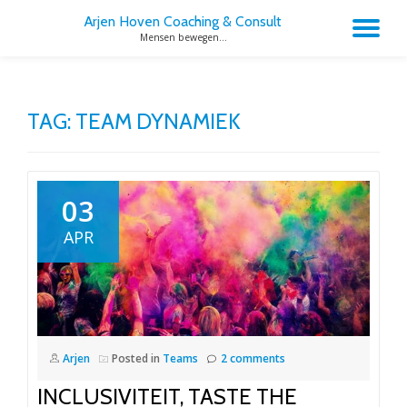
Arjen Hoven Coaching & Consult
TO
Mensen bewegen...
Skip
to
NA
content
TAG:
TEAM DYNAMIEK
03
APR
Arjen
Posted in
Teams
2 comments
INCLUSIVITEIT, TASTE THE