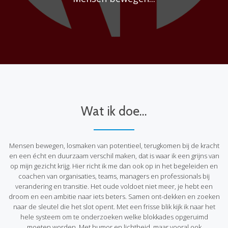
Wat ik doe...
Mensen bewegen, losmaken van potentieel, terugkomen bij de kracht
en een écht en duurzaam verschil maken, dat is waar ik een grijns van
op mijn gezicht krijg. Hier richt ik me dan ook op in het begeleiden en
coachen van organisaties, teams, managers en professionals bij
verandering en transitie. Het oude voldoet niet meer, je hebt een
droom en een ambitie naar iets beters. Samen ont-dekken en zoeken
naar de sleutel die het slot opent. Met een frisse blik kijk ik naar het
hele systeem om te onderzoeken welke blokkades opgeruimd
moeten worden. Met humor en lichtheid, maar vooral ook