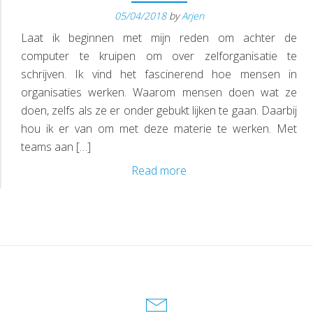
05/04/2018
by
Arjen
D
Laat ik beginnen met mijn reden om achter de
computer te kruipen om over zelforganisatie te
schrijven. Ik vind het fascinerend hoe mensen in
organisaties werken. Waarom mensen doen wat ze
doen, zelfs als ze er onder gebukt lijken te gaan. Daarbij
hou ik er van om met deze materie te werken. Met
teams aan […]
8
Read more
inzichten
in
zelforganisatie
–
de
toekomst
van