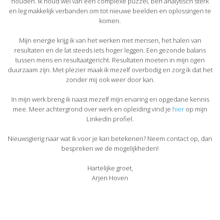
houden. Ik houd wel van een complexe puzzel, ben analytisch sterk
en leg makkelijk verbanden om tot nieuwe beelden en oplossingen te
komen.
Mijn energie krijg ik van het werken met mensen, het halen van
resultaten en de lat steeds iets hoger leggen. Een gezonde balans
tussen mens en resultaatgericht. Resultaten moeten in mijn ogen
duurzaam zijn. Met plezier maak ik mezelf overbodig en zorg ik dat het
zonder mij ook weer door kan.
In mijn werk breng ik naast mezelf mijn ervaring en opgedane kennis
mee. Meer achtergrond over werk en opleiding vind je
hier
op mijn
LinkedIn profiel.
Nieuwsgierig naar wat ik voor je kan betekenen? Neem contact op, dan
bespreken we de mogelijkheden!
Hartelijke groet,
Arjen Hoven