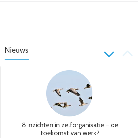
P
Nieuws
S
N
8 inzichten in zelforganisatie – de
toekomst van werk?