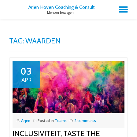
Arjen Hoven Coaching & Consult
TO
Mensen bewegen...
Skip
to
NA
content
TAG:
WAARDEN
03
APR
Arjen
Posted in
Teams
2 comments
INCLUSIVITEIT, TASTE THE