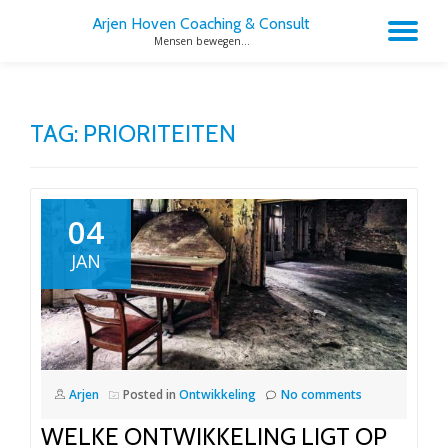
Arjen Hoven Coaching & Consult
TO
Mensen bewegen...
Skip
to
NA
content
TAG:
PRIORITEITEN
04
JAN
Arjen
Posted in
Ontwikkeling
No comments
WELKE ONTWIKKELING LIGT OP